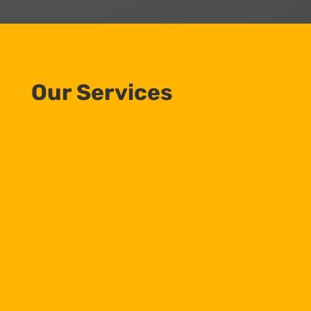
Our Services
Building Construction
Lorem ipsum dolor sit amet
Foundation Work
Lorem ipsum dolor sit amet,
Tear-downs & Haul-offs
Lorem ipsum dolor sit amet,