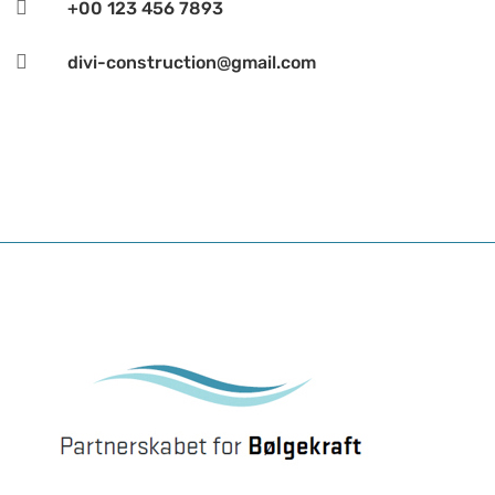

+00 123 456 7893

divi-construction@gmail.com